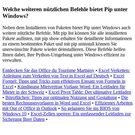
Welche weiteren nützlichen Befehle bietet Pip unter
Windows?
Neben dem Installieren von Paketen bietet Pip unter Windows auch
weitere nützliche Befehle. Mit pip list können Sie alle installierten
Pakete auflisten, mit pip show
erhalten Sie detaillierte Informationen
zu einem bestimmten Paket und mit pip uninstall
können Sie
unerwünschte Pakete wieder deinstallieren. Diese Befehle helfen
Ihnen dabei, Ihre Python-Umgebung unter Windows effizient zu
verwalten.
Entdecken Sie das Office du Tourisme Martigny
•
Excel Verketten:
Anleitung zum Verketten von Text in Excel auf Deutsch
•
Excel
Formel: Tipps und Tricks zum effektiven Einsatz von Formeln in
Excel
•
Kündigung Mietvertrag Vorlage Word: Ein Leitfaden für
Mieter in der Schweiz
•
Excel Pivot Table: Der ultimative Leitfaden
•
Büroflächen: Tipps zur optimalen Nutzung und Gestaltung
•
Die
besten Rechnungsvorlagen in Word und Excel
•
Effizientes Arbeiten
mit Out of Office in Outlook
•
So gelangen Sie ins BIOS von
Windows 10
•
Excel-Zellen sperren: Ein umfassender Leitfaden zur
Sicherung Ihrer Daten
•