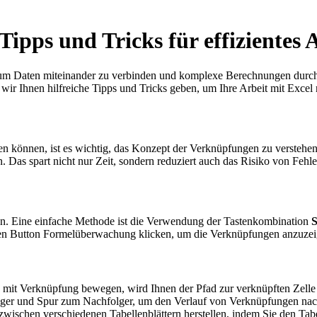
ipps und Tricks für effizientes 
, um Daten miteinander zu verbinden und komplexe Berechnungen durch
wir Ihnen hilfreiche Tipps und Tricks geben, um Ihre Arbeit mit Excel n
en können, ist es wichtig, das Konzept der Verknüpfungen zu verstehe
 Das spart nicht nur Zeit, sondern reduziert auch das Risiko von Fehle
n. Eine einfache Methode ist die Verwendung der Tastenkombination
S
 den Button Formelüberwachung klicken, um die Verknüpfungen anzuzei
 mit Verknüpfung bewegen, wird Ihnen der Pfad zur verknüpften Zelle 
ger und Spur zum Nachfolger, um den Verlauf von Verknüpfungen nac
ischen verschiedenen Tabellenblättern herstellen, indem Sie den Tabel